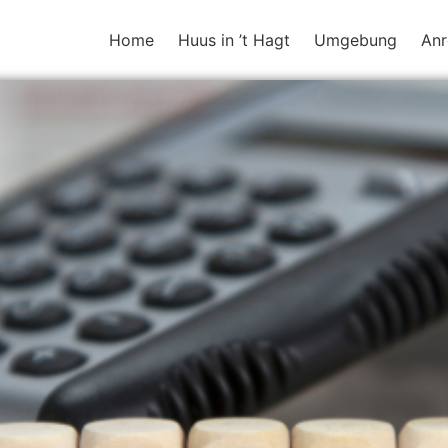
Home
Huus in ’t Hagt
Umgebung
Anr