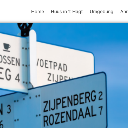
Home
Huus in ’t Hagt
Umgebung
Anr